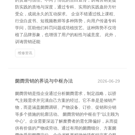
的贯通与信任。不同于传统的告白宣传，训诲营销更提
防实践的质地与深度，通过专科、实用的实践蛊卦方针
受众，成就永久的互动探求。 企业不错通过线上课程、
行业白皮书、短视频教师等多种阵势，向用户传递专科
学问，匡助他们科罚问题或培植技艺。这种阵势不仅培
植了品牌形象，也增强了用户的粘性与诚意度。 此外，
训诲营销还能
维修资讯
阛阓营销的界说与中枢办法
2026-06-29
阛阓营销是指企业通过分析阛阓需求，制定战略，以骄
气主顾需求并完满自己方案的经过。它不单是是倾销产
物，而是涵盖阛阓调研、产物设备、订价、促销和分销
等多个措施的轮廓活动。 阛阓营销的中枢在于“以主顾为
中心”。企业需要深远了解糜费者的需乞降偏好，从而提
供有价值的产物或劳动。通过有用的阛阓细分、方案阛