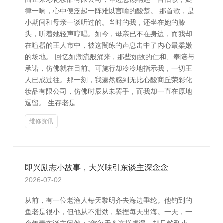
律一响，心中便泛起一阵难以言喻的酸楚。 那首歌，是
小期间和母亲一谈听过的。当时的我，还坐在她的膝
头，听着她轻声哼唱。如今，母亲已不在身边，而我却
在喧嚣的王人市中，被这闇练的声息击中了内心最柔嫩
的场地。 回忆如潮流般涌来，那些如故的仁和、奉陪与
承诺，仿佛就在目前。可施行却冷冷地指示我，一切王
人已成过往。那一刻，我遽然感到无比心酸商丘荣彩化
妆品有限公司，仿佛时辰从未罢手，而我却一直在原地
逗留。 生存老是
维修资讯
即兴励志小故事，大兴味引东谈主深念念
2026-07-02
从前，有一位老渔人每天黎明齐去海边垂纶。他钓到的
鱼老是很小，但他从不泄劲，坚捏每天出海。一天，一