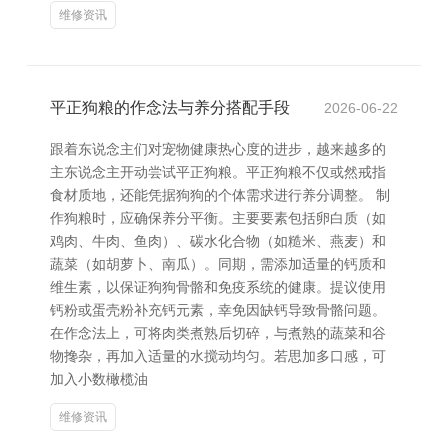
维修资讯
平正狗粮的作念法与养分搭配手段
2026-06-22
跟着东说念主们对宠物健康热心度的进步，越来越多的
主东说念主开动尝试平正狗粮。平正狗粮不仅或然戒指
食材质地，还能凭据狗狗的个体需求进行养分调整。 制
作狗粮时，应确保养分平衡。主要要素包括卵白质（如
鸡肉、牛肉、鱼肉）、碳水化合物（如糙米、燕麦）和
蔬菜（如胡萝卜、南瓜）。同期，需添加适量的钙质和
维生素，以保证狗狗骨骼和免疫系统的健康。提议使用
钙粉或蛋壳粉补充钙元素，幸免因缺钙导致骨骼问题。
在作念法上，可将肉类煮熟后切碎，与煮熟的蔬菜和谷
物搀杂，再加入适量的水搅动均匀。若思加多口感，可
加入小数橄榄油
维修资讯