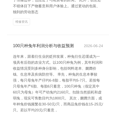
了传播边界，也拉近了与花费者的距离。 此外，创意还
不错体目下产物蓄意和用户体验上。通过更动的包装、
独到的劳动形态
维修资讯
100只种兔年利润分析与收益预测
2026-06-24
连年来，跟着衍生业的贬抑发展，种兔衍生迟缓成为一
项具有后劲的农业方式。以100只种兔为例，其年利润和
收益情况受到多种身分影响，包括饲料老本、阛阓价
钱、生息率及疾病防控等。 率先，种兔的生息本事较
强，每只母兔年产仔约6-8胎，每胎平均5-7只。若按每
只母兔年产6胎、每胎6只蓄意，100只种兔（假定其中
60只为母兔）年可产幼兔约2160只。扣除当然损耗和虚
弱兔，现实可售数目约为1800只。 其次，阛阓方面，成
年种兔价钱频繁在30-50元/只，而商品兔价钱在15-25元/
只。若以平均20元/只蓄意，