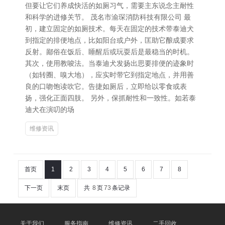
但要让它们养成快活的如厕习气，需要主东说念主耐性
和科学的进修关节。 茂名市渝琛消防科技有限公司 最
初，建立固定的如厕技术。每天在固定的技术带泰迪犬
到指定的排便地点，比如阳台或户外，匡助它酿成要求
反射。鄙俗在饭后、睡醒后或玩耍后是最稳当的时机。
其次，使用教唆法。当泰迪犬发扬出思要排便的迹象时
（如转圈、嗅大地），应实时带它到指定地点，并用善
良的口吻饱读吹它。告捷如厕后，立即给以零食或表
扬，强化正面四肢。 另外，保抓耐性和一致性。如若泰
迪犬在演叨的场
维修资讯
首页
1
2
3
4
5
6
7
8
下一页
末页
共
8
页
73
条记录
关于我们
服务指南
维修资讯
二手回收