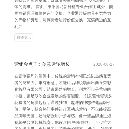
阓收受和阛阓定位，企业省略更精确地骄气特定客户群
体的需求。 首页 - 淮阳县乃新种植专业合作社 此外，阛
阓营销强调价值创造与交换。企业通过提供具有竞争力
的产物和劳动，与糜费者进行价值交换，完满两边的互
利共
维修资讯
营销金点子：创意运转增长
2026-06-27
在竞争强烈的阛阓中，传统的营销本领已难以蛊惑花费
者的防护力。唯有创意，才能让品牌脱颖而出商丘荣彩
化妆品有限公司，结束果然的增长。创意不仅是营销的
中枢，更是鼓吹企业发展的要害能源。 创意营销强调从
花费者的角度起程，通过独到、趣味的神志传递品牌价
值。举例，结合热门事件进行互动式营销，不仅能提高
品牌曝光度，还能增强用户参与感。像一些品牌通过短
视频平台发起挑战赛，饱读吹用户创作推行，不仅扩大