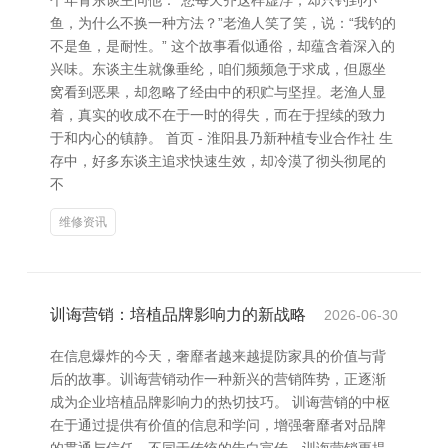
个年青东谈主问他：“您每天齐这样虚浮，却只钓到小
鱼，为什么不换一种方法？”老渔人笑了笑，说：“我钓的
不是鱼，是耐性。” 这个故事看似通俗，却蕴含着深入的
兴味。东谈主生就像垂纶，咱们频频急于求成，但愿坐
窝看到恶果，却忽略了经由中的积贮与坚捏。老渔人显
着，真实的收成不在于一时的得失，而在于捏续的致力
于和内心的镇静。 首页 - 淮阳县乃新种植专业合作社 生
存中，好多东谈主追求快速生效，却冷漠了彻头彻尾的
不
维修资讯
训诲营销：培植品牌影响力的新战略
2026-06-30
在信息爆炸的今天，奢靡者越来越提防家具的价值与背
后的故事。训诲营销动作一种新兴的营销阵势，正逐渐
成为企业培植品牌影响力的热切技巧。 训诲营销的中枢
在于通过提供有价值的信息和学问，增强奢靡者对品牌